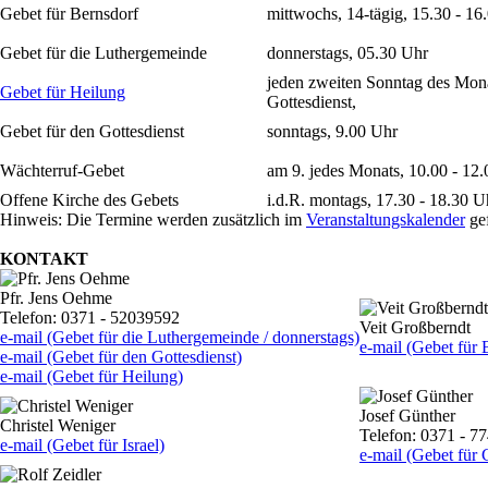
Gebet für Bernsdorf
mittwochs, 14-tägig, 15.30 - 16
Gebet für die Luthergemeinde
donnerstags, 05.30 Uhr
jeden zweiten Sonntag des Mon
Gebet für Heilung
Gottesdienst,
Gebet für den Gottesdienst
sonntags, 9.00 Uhr
Wächterruf-Gebet
am 9. jedes Monats, 10.00 - 12
Offene Kirche des Gebets
i.d.R. montags, 17.30 - 18.30 U
Hinweis:
Die Termine
werden zusätzlich im
Veranstaltungskalender
gef
KONTAKT
Pfr. Jens Oehme
Telefon: 0371 - 52039592
Veit Großberndt
e-mail (Gebet für die Luthergemeinde / donnerstags)
e-mail (Gebet für 
e-mail (Gebet für den Gottesdienst)
e-mail (Gebet für Heilung)
Josef Günther
Christel Weniger
Telefon: 0371 - 7
e-mail (Gebet für Israel)
e-mail (Gebet für