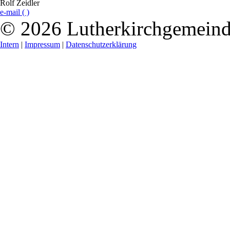
Rolf Zeidler
e-mail ( )
© 2026 Lutherkirchgemein
Intern
|
Impressum
|
Datenschutzerklärung