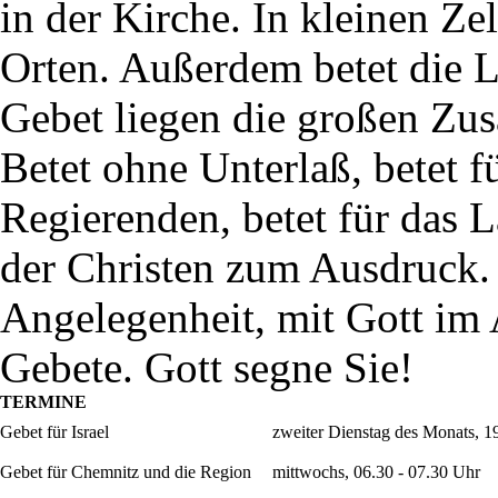
in der Kirche. In kleinen Ze
Orten. Außerdem betet die 
Gebet liegen die großen Zus
Betet ohne Unterlaß, betet fü
Regierenden, betet für das 
der Christen zum Ausdruck. 
Angelegenheit, mit Gott im A
Gebete. Gott segne Sie!
TERMINE
Gebet für Israel
zweiter Dienstag des Monats, 1
Gebet für Chemnitz und die Region
mittwochs, 06.30 - 07.30 Uhr