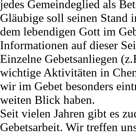
jedes Gemeindeglied als Bete
Gläubige soll seinen Stand
dem lebendigen Gott im Geb
Informationen auf dieser Sei
Einzelne Gebetsanliegen (z.B
wichtige Aktivitäten in Che
wir im Gebet besonders eintr
weiten Blick haben.
Seit vielen Jahren gibt es z
Gebetsarbeit. Wir treffen u