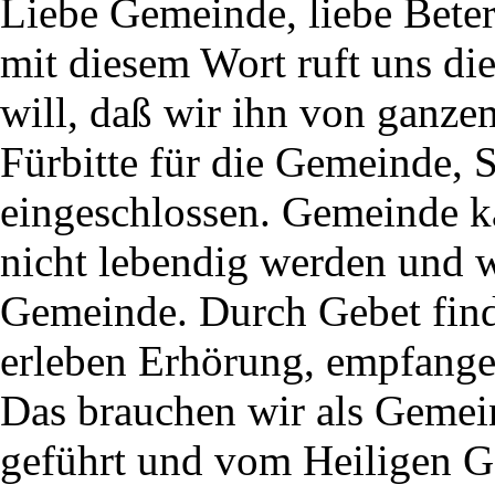
Liebe Gemeinde, liebe Beter
mit diesem Wort ruft uns di
will, daß wir ihn von ganz
Fürbitte für die Gemeinde, S
eingeschlossen. Gemeinde k
nicht lebendig werden und 
Gemeinde. Durch Gebet find
erleben Erhörung, empfang
Das brauchen wir als Gemei
geführt und vom Heiligen Ge