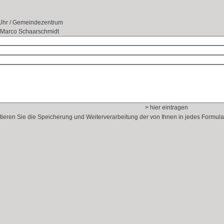
0 Uhr / Gemeindezentrum
: Marco Schaarschmidt
> hier eintragen
tieren Sie die Speicherung und Weiterverarbeitung der von Ihnen in jedes Formu