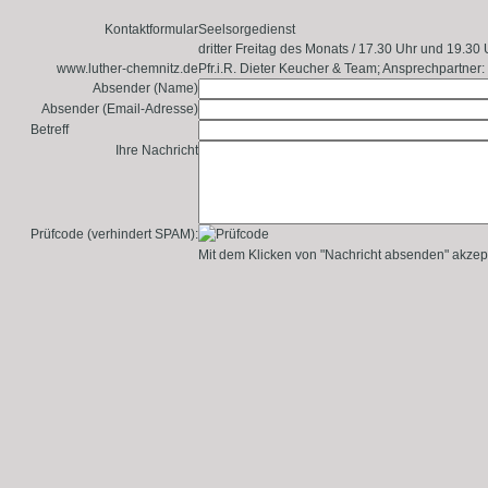
Kontaktformular
Seelsorgedienst
dritter Freitag des Monats / 17.30 Uhr und 19.3
www.luther-chemnitz.de
Pfr.i.R. Dieter Keucher & Team; Ansprechpartner
Absender (Name)
Absender (Email-Adresse)
Betreff
Ihre Nachricht
Prüfcode (verhindert SPAM):
Mit dem Klicken von "Nachricht absenden" akzep