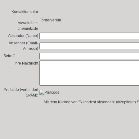
Kontaktformular
Förderverein
www.luther-
chemnitz.de
Absender (Name)
Absender (Email-
Adresse)
Betreff
Ihre Nachricht
Prüfcode (verhindert
SPAM):
Mit dem Klicken von "Nachricht absenden" akzeptieren S